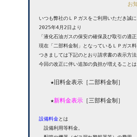
お
いつも弊社のＬＰガスをご利用いただき誠に
2025年4月2日より

「液化石油ガスの保安の確保及び取引の適正
現在「二部料金制」となっているＬＰガス料金
つきましては下記のとおり請求書の表示方法
今回の改正に伴い追加の負担が増えることは
　　★旧料金表示［二部料金制］
　　★
新料金表示
［三部料金制］
設備料金
とは

　設備利用等料金。
