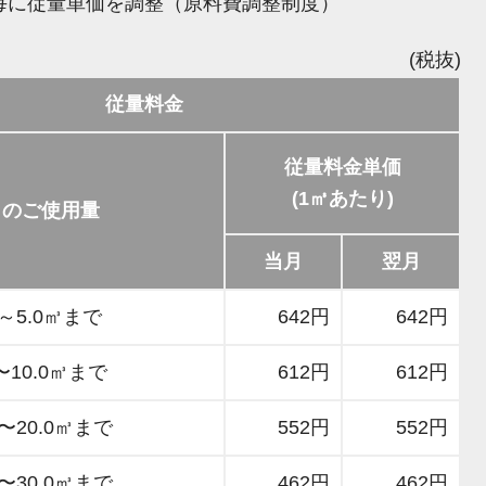
毎に従量単価を調整（原料費調整制度）
(税抜)
従量料金
従量料金単価
(1㎥あたり)
月のご使用量
当月
翌月
㎥～5.0㎥まで
642円
642円
〜10.0㎥まで
612円
612円
㎥〜20.0㎥まで
552円
552円
㎥〜30.0㎥まで
462円
462円