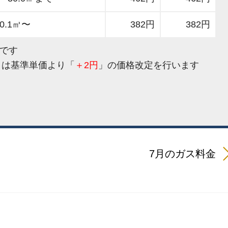
30.1㎥〜
382円
382円
金です
月は基準単価より「
＋2
円
」の価格改定を行います
7月のガス料金