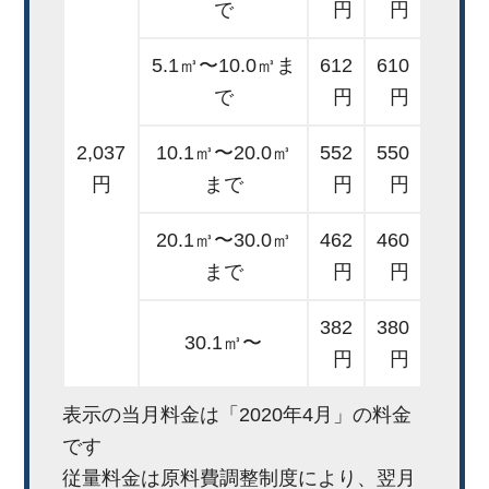
で
円
円
5.1㎥〜10.0㎥ま
612
610
で
円
円
2,037
10.1㎥〜20.0㎥
552
550
円
まで
円
円
20.1㎥〜30.0㎥
462
460
まで
円
円
382
380
30.1㎥〜
円
円
表示の当月料金は「2020年4月」の料金
です
従量料金は原料費調整制度により、翌月