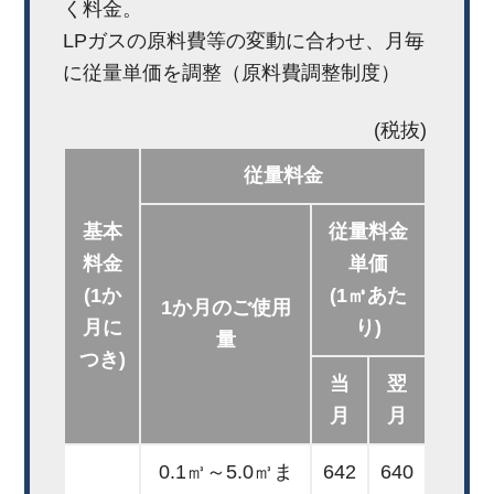
く料金。
LPガスの原料費等の変動に合わせ、月毎
に従量単価を調整（原料費調整制度）
(税抜)
従量料金
基本
従量料金
料金
単価
(1か
(1㎥あた
1か月のご使用
月に
り)
量
つき)
当
翌
月
月
0.1㎥～5.0㎥ま
642
640