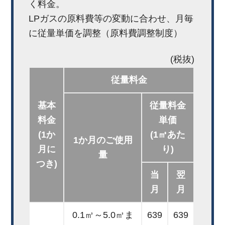
く料金。
LPガスの原料費等の変動に合わせ、月毎
に従量単価を調整（原料費調整制度）
(税抜)
従量料金
基本
従量料金
料金
単価
(1か
(1㎥あた
1か月のご使用
月に
り)
量
つき)
当
翌
月
月
0.1㎥～5.0㎥ま
639
639